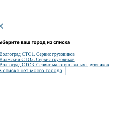
×
ыберите ваш город из списка
Волгоград СТО1. Сервис грузовиков
Волжский СТО2. Сервис грузовиков
Волгоград СТО3. Сервис малотоннажных грузовиков
В списке нет моего города