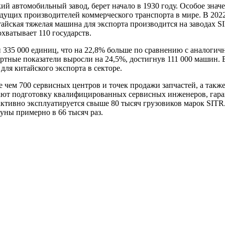
 автомобильный завод, берет начало в 1930 году. Особое значе
ведущих производителей коммерческого транспорта в мире. В 20
тайская тяжелая машина для экспорта производится на заводах 
хватывает 110 государств.
ли 335 000 единиц, что на 22,8% больше по сравнению с аналог
ртные показатели выросли на 24,5%, достигнув 111 000 машин. В
для китайского экспорта в секторе.
 чем 700 сервисных центров и точек продажи запчастей, а та
вают подготовку квалифицированных сервисных инженеров, гар
 активно эксплуатируется свыше 80 тысяч грузовиков марок SI
уны примерно в 66 тысяч раз.