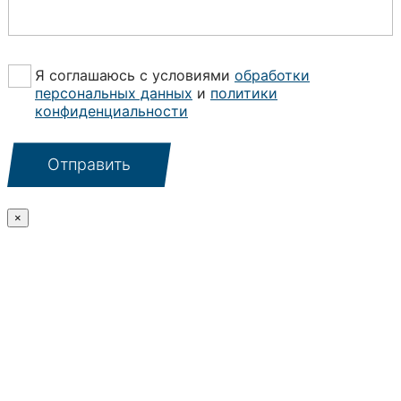
а
р
щ
т
а
е
т
л
ь
Ч
Я соглашаюсь с условиями
обработки
е
с
е
персональных данных
и
политики
ф
я
к
конфиденциальности
о
*
б
н
о
а
к
Отправить
*
с
ы
*
×