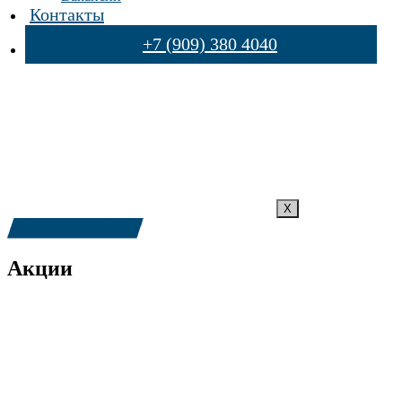
Контакты
+7 (909) 380 4040
X
+7 (909) 380-4040
Акции
+6 месяцев гарантии на двигатели Weichai
Подробнее
Подготовь машину к сезону
Подробнее
Комплексная диагностика ТС по специальной цене
Подробнее