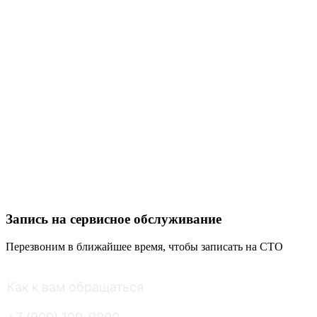
Производится оригинальные запчасти либо
сертифицированные аналоги высокого качества.
После установки новых деталей осуществляется регулировка
зазоров, углов развала-схождения и других важных
параметров.
Выполняются тест-драйв и повторная диагностика для
подтверждения полной готовности автомобиля к
дальнейшей эксплуатации.
Запись на сервисное обслуживание
Перезвоним в ближайшее время, чтобы записать на СТО
Как к вам обращаться
*
Ваш номер телефона
*