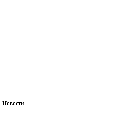
Новости
Полностью беспилотные грузовики КамАЗ
Подробнее
Новый двигатель Renault Trucks DE13 R
Подробнее