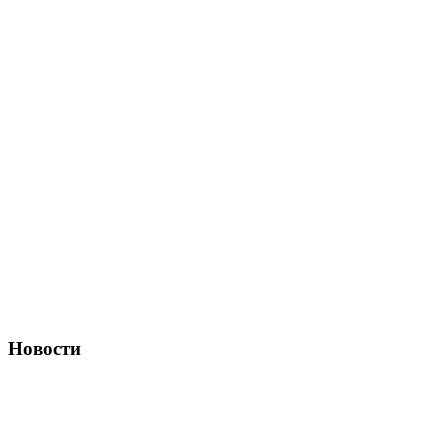
Новости
Полностью беспилотные грузовики КамАЗ
Подробнее
Новый двигатель Renault Trucks DE13 R
Подробнее