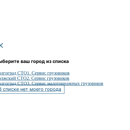
×
ыберите ваш город из списка
лгоград СТО1. Сервис грузовиков
лжский СТО2. Сервис грузовиков
лгоград СТО3. Сервис малотоннажных грузовиков
В списке нет моего города