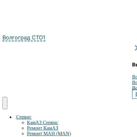
Перейти
к
содержимому
Волгоград СТО1
В
Во
Во
Во
Сервис
КамАЗ Сервис
Ремонт КамАЗ
Ремонт МАН (MAN)