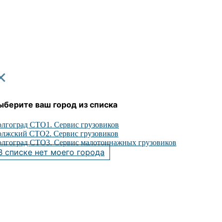
×
ыберите ваш город из списка
лгоград СТО1. Сервис грузовиков
лжский СТО2. Сервис грузовиков
лгоград СТО3. Сервис малотоннажных грузовиков
В списке нет моего города