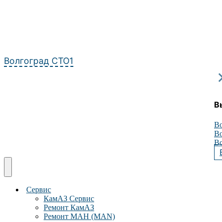
Перейти
к
содержимому
Волгоград СТО1
В
Во
Во
Во
Сервис
КамАЗ Сервис
Ремонт КамАЗ
Ремонт МАН (MAN)