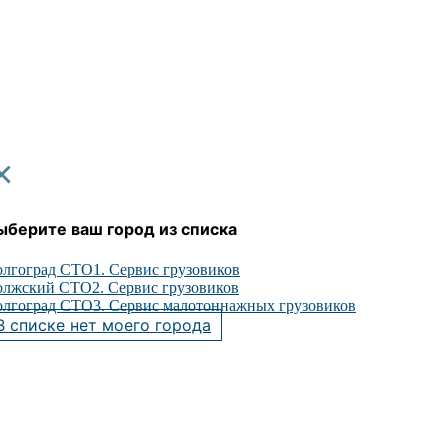
×
ыберите ваш город из списка
лгоград СТО1. Сервис грузовиков
лжский СТО2. Сервис грузовиков
лгоград СТО3. Сервис малотоннажных грузовиков
В списке нет моего города