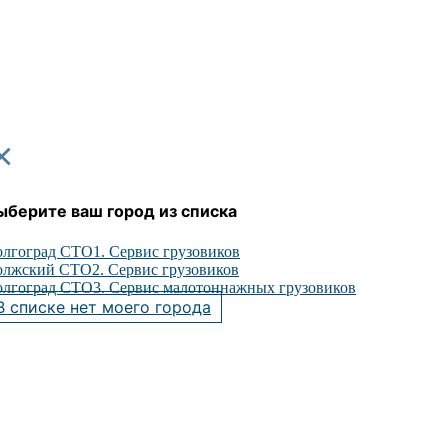
×
ыберите ваш город из списка
лгоград СТО1. Сервис грузовиков
лжский СТО2. Сервис грузовиков
лгоград СТО3. Сервис малотоннажных грузовиков
В списке нет моего города