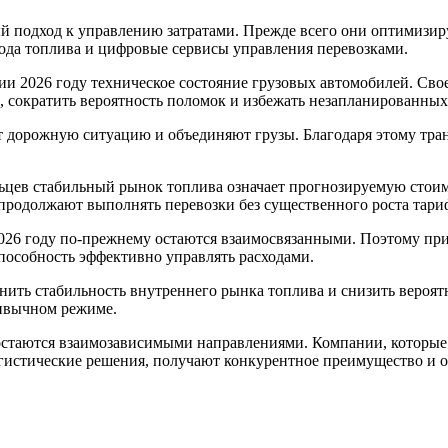
 подход к управлению затратами. Прежде всего они оптимизир
ода топлива и цифровые сервисы управления перевозками.
сии 2026 году техническое состояние грузовых автомобилей. Св
, сократить вероятность поломок и избежать незапланированных
дорожную ситуацию и объединяют грузы. Благодаря этому транс
ельцев стабильный рынок топлива означает прогнозируемую стои
продолжают выполнять перевозки без существенного роста тари
2026 году по-прежнему остаются взаимосвязанными. Поэтому при
способность эффективно управлять расходами.
ить стабильность внутреннего рынка топлива и снизить вероятн
ривычном режиме.
ду остаются взаимозависимыми направлениями. Компании, котор
истические решения, получают конкурентное преимущество и о