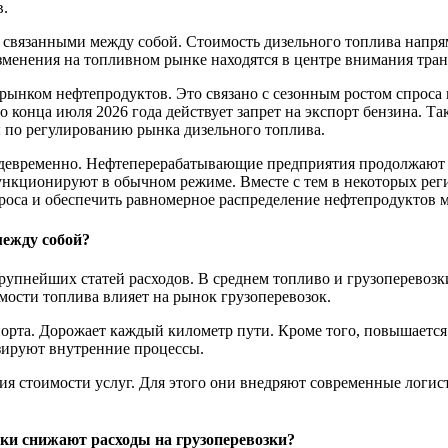
в.
о связанными между собой. Стоимость дизельного топлива напря
менения на топливном рынке находятся в центре внимания тран
рынком нефтепродуктов. Это связано с сезонным ростом спроса 
о конца июля 2026 года действует запрет на экспорт бензина. Т
 по регулированию рынка дизельного топлива.
еждевременно. Нефтеперерабатывающие предприятия продолжают
функционируют в обычном режиме. Вместе с тем в некоторых ре
оса и обеспечить равномерное распределение нефтепродуктов 
между собой?
рупнейших статей расходов. В среднем топливо и грузоперевозк
мости топлива влияет на рынок грузоперевозок.
орта. Дорожает каждый километр пути. Кроме того, повышается
зируют внутренние процессы.
ия стоимости услуг. Для этого они внедряют современные логи
чики снижают расходы на грузоперевозки?