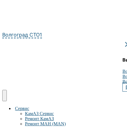
Перейти
к
содержимому
Волгоград СТО1
В
Во
Во
Во
Сервис
КамАЗ Сервис
Ремонт КамАЗ
Ремонт МАН (MAN)