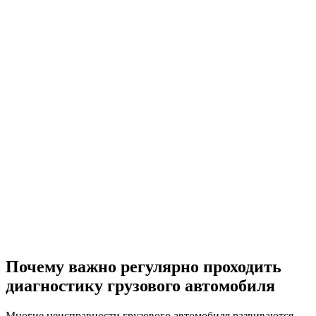
Специалисты проводят диагностику и ремонт тормозных
механизмов, замену колодок, дисков и барабанов,
обслуживание пневматических систем и ABS.
Дополнительно выполняется ремонт подвески, рулевого
управления, колесных узлов и других элементов ходовой
части.
Данный комплекс работ включает поиск неисправностей в
электропроводке, ремонт генераторов, стартеров,
осветительных приборов и электронных блоков управления.
Также выполняется обслуживание гидравлических
подъемников, гидроусилителей рулевого управления и
других гидравлических систем грузового автомобиля.
Почему важно регулярно проходить
диагностику грузового автомобиля
Многие неисправности грузового автомобиля развиваются