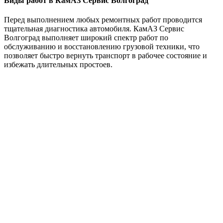
Виды работ в КамАЗ Сервис Волгоград
Перед выполнением любых ремонтных работ проводится
тщательная диагностика автомобиля. КамАЗ Сервис
Волгоград выполняет широкий спектр работ по
обслуживанию и восстановлению грузовой техники, что
позволяет быстро вернуть транспорт в рабочее состояние и
избежать длительных простоев.
Компьютерная диагностика включает считывание кодов
ошибок, анализ параметров работы двигателя, тормозной
системы, трансмиссии и электронных блоков управления.
Точная диагностика позволяет определить источник
неисправности и выбрать оптимальный способ ремонта.
Выполняется текущий и капитальный ремонт двигателей,
восстановление топливной системы, системы охлаждения и
смазки. Также проводится ремонт механических,
автоматических и роботизированных коробок передач,
обслуживание сцепления, карданных валов и редукторов.