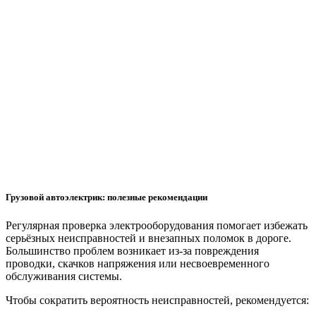
напряжение, состояние щёток, реле и силовых соединений.
Своевременное обслуживание помогает избежать полной
остановки техники и продлевает срок службы
электрооборудования.
Современные грузовики оснащаются системами ABS, EBS,
климат-контролем и электронными блоками управления
двигателем. Грузовой автоэлектрик выполняет проверку
датчиков, электронных модулей и корректности передачи
сигналов между системами. После завершения ремонта
проводится тестирование оборудования и контроль работы
всех электронных компонентов.
Грузовой автоэлектрик: полезные рекомендации
Регулярная проверка электрооборудования помогает избежать
серьёзных неисправностей и внезапных поломок в дороге.
Большинство проблем возникает из-за повреждения
проводки, скачков напряжения или несвоевременного
обслуживания системы.
Чтобы сократить вероятность неисправностей, рекомендуется: