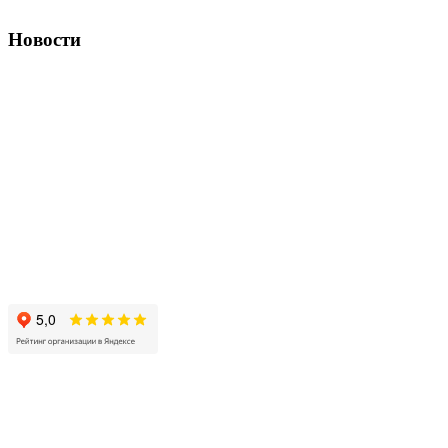
Новости
Полностью беспилотные грузовики КамАЗ
Подробнее
Новый двигатель Renault Trucks DE13 R
Подробнее
Стоимость автомобильных грузоперевозок в России
Подробнее
Ремонт тормозной системы полуприцепа для перевозки
стекла Orthaus
Подробнее
КАМАЗ-54901: современный магистральный тягач
Подробнее
Топливо и грузоперевозки в России 2026 году
Подробнее