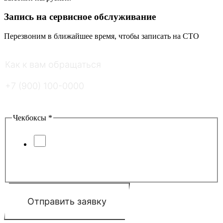
Запись на сервисное обслуживание
Перезвоним в ближайшее время, чтобы записать на СТО
Как к вам обращаться
*
Ваш номер телефона
*
Введите ответ
*
=
Чекбоксы
*
Я соглашаюсь с условиями
обработки
персональных данных
и
политики
конфиденциальности
Отправить заявку