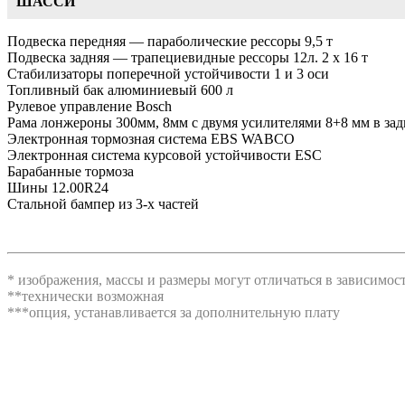
ШАССИ
Подвеска передняя — параболические рессоры 9,5 т
Подвеска задняя — трапециевидные рессоры 12л. 2 x 16 т
Стабилизаторы поперечной устойчивости 1 и 3 оси
Топливный бак алюминиевый 600 л
Рулевое управление Bosch
Рама лонжероны 300мм, 8мм с двумя усилителями 8+8 мм в зад
Электронная тормозная система EBS WABCO
Электронная система курсовой устойчивости ESC
Барабанные тормоза
Шины 12.00R24
Стальной бампер из 3-х частей
* изображения, массы и размеры могут отличаться в зависимо
**технически возможная
***опция, устанавливается за дополнительную плату