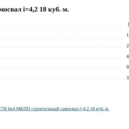
свал i=4,2 18 куб. м.
1
1
2
4
9
3
 C7H 6х4 МКПП строительный самосвал i=4.2 18 куб. м.