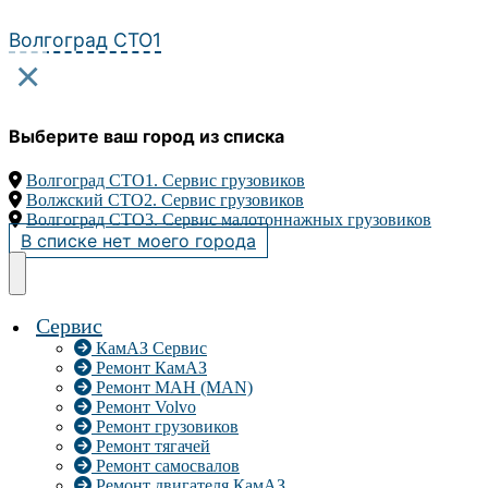
Перейти
к
Волгоград СТО1
содержимому
×
Выберите ваш город из списка
Волгоград СТО1. Сервис грузовиков
Волжский СТО2. Сервис грузовиков
Волгоград СТО3. Сервис малотоннажных грузовиков
В списке нет моего города
Сервис
КамАЗ Сервис
Ремонт КамАЗ
Ремонт МАН (MAN)
Ремонт Volvo
Ремонт грузовиков
Ремонт тягачей
Ремонт самосвалов
Ремонт двигателя КамАЗ