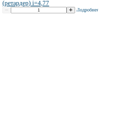
(ретардер) i=4,77
Подробнее