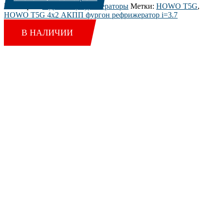
Категория:
Фургоны рефрижераторы
Метки:
HOWO T5G
,
HOWO T5G 4х2 АКПП фургон рефрижератор i=3.7
Sale 4%
В НАЛИЧИИ