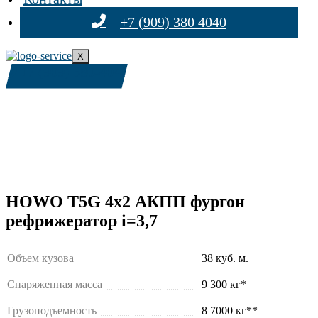
+7 (909) 380 4040
X
+7 (909) 380-4040
HOWO T5G 4х2 АКПП фургон
рефрижератор i=3,7
Объем кузова
38 куб. м.
Снаряженная масса
9 300 кг*
Грузоподъемность
8 7000 кг**