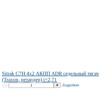
Sitrak C7H 4х2 АКПП ADR седельный тягач
(Traxon, ретардер) i=2,71
Подробнее