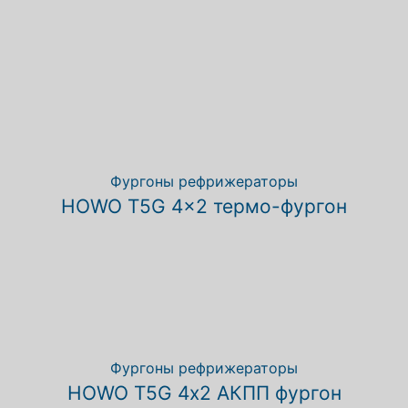
Фургоны рефрижераторы
HOWO T5G 4x2 термо-фургон
Фургоны рефрижераторы
HOWO T5G 4х2 АКПП фургон