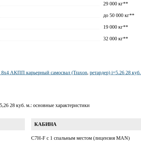
29 000 кг**
до 50 000 кг**
19 000 кг**
32 000 кг**
H 8х4 АКПП карьерный самосвал (Traxon
,
ретардер) i=5.26 28 куб.
5,26 28 куб. м.: основные характеристики
КАБИНА
C7H-F с 1 спальным местом (лицензия MAN)