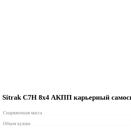
Sitrak C7H 8х4 АКПП карьерный самосвал
Снаряженная масса
Объем кузова