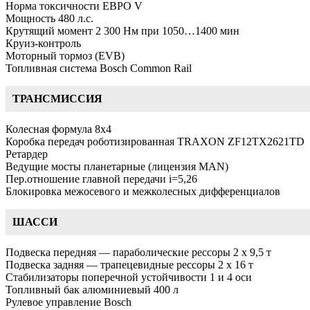
Норма токсичности ЕВРО V
Мощность 480 л.с.
Крутящий момент 2 300 Нм при 1050…1400 мин
Круиз-контроль
Моторный тормоз (EVB)
Топливная система Bosch Common Rail
ТРАНСМИССИЯ
Колесная формула 8х4
Коробка передач роботизированная TRAXON ZF12TX2621TD
Ретардер
Ведущие мосты планетарные (лицензия MAN)
Пер.отношение главной передачи i=5,26
Блокировка межосевого и межколесных дифференциалов
ШАССИ
Подвеска передняя — параболические рессоры 2 x 9,5 т
Подвеска задняя — трапецевидные рессоры 2 x 16 т
Стабилизаторы поперечной устойчивости 1 и 4 оси
Топливный бак алюминиевый 400 л
Рулевое управление Bosch