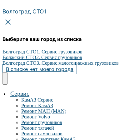
Перейти
к
Волгоград СТО1
содержимому
×
Выберите ваш город из списка
Волгоград СТО1. Сервис грузовиков
Волжский СТО2. Сервис грузовиков
Волгоград СТО3. Сервис малотоннажных грузовиков
В списке нет моего города
Сервис
КамАЗ Сервис
Ремонт КамАЗ
Ремонт МАН (MAN)
Ремонт Volvo
Ремонт грузовиков
Ремонт тягачей
Ремонт самосвалов
Ремонт двигателя КамАЗ